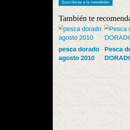
Suscribirse a la newsletter
También te recomend
pesca dorado
Pesca d
agosto 2010
DORAD