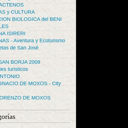
ACTENOS
AS y CULTURA
ION BIOLOGICA del BENI
LES
A ISIRERI
AS - Aventura y Ecoturismo
tas de San José
SAN BORJA 2009
es turisticos
ANTONIO
GNACIO DE MOXOS - City
LORENZO DE MOXOS
orías