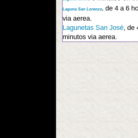
de 4 a 6 ho
Laguna San Lorenzo
,
via aerea.
Lagunetas San José
, de 
minutos via aerea.