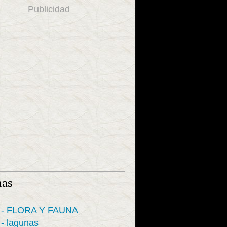
Publicidad
nas
 - FLORA Y FAUNA
- lagunas