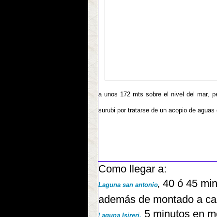
a unos 172 mts sobre el nivel del mar,
p
surubi por tratarse de un acopio de aguas
Como llegar a:
40 ó 45 min
Laguna san antonio
,
además de montado a cab
5 minutos en mo
L
aguna Isireri,