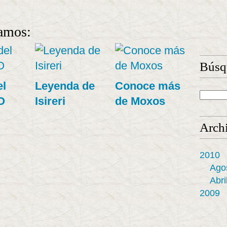
amos:
Búsq
el
Leyenda de
Conoce más
O
Isireri
de Moxos
Arch
2010
Ago
Abri
2009