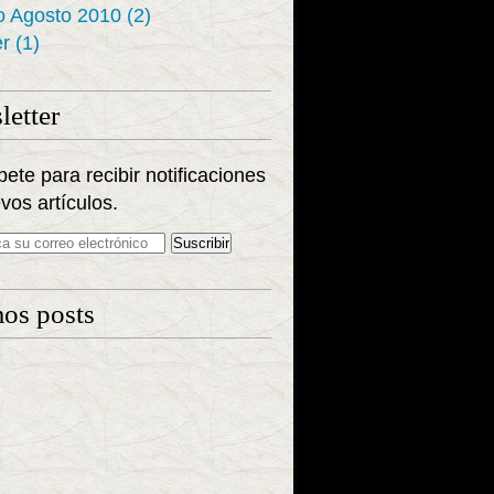
o Agosto 2010
(2)
r
(1)
etter
bete para recibir notificaciones
vos artículos.
os posts