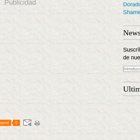
Publicidad
Dorad
Shame
Newsl
Suscrí
de nue
Ultim
epost
0