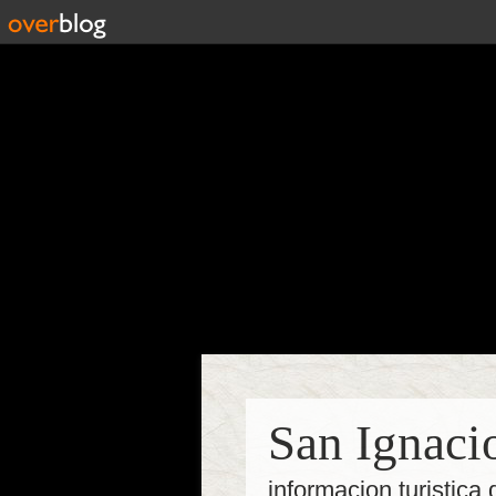
San Ignaci
informacion turistica