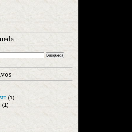
ueda
ivos
sto
(1)
l
(1)